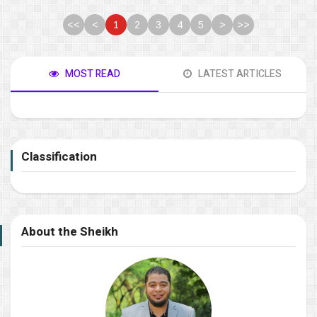
<<
<
1
2
3
4
5
>
>>
MOST READ
LATEST ARTICLES
Classification
About the Sheikh