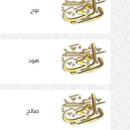
نوح
هود
صالح