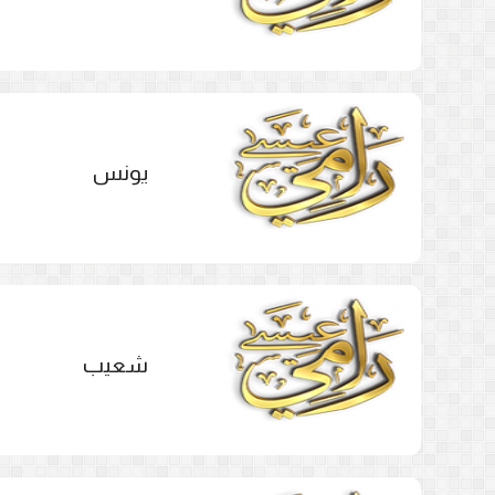
يونس
شعيب