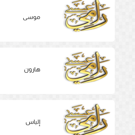
موسى
هارون
إلياس