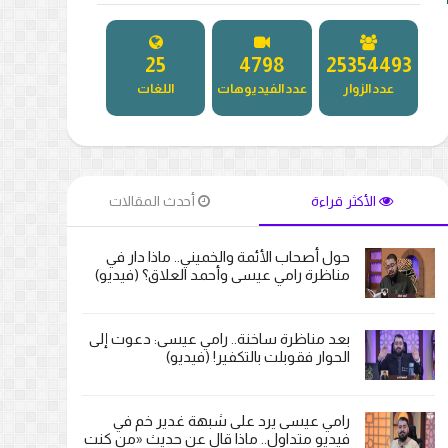
27
5181
27321652
عدد الزوار
عدد الفيديوهات
اللغات
الأكثر قراءة
أحدث المقالات
حول أصحاب الأئمة والخميني.. ماذا دار في
مناظرة رامي عيسى وأحمد العلاق؟ (فيديو)
بعد مناظرة ساخنة.. رامي عيسى: دعوت إلى
الحوار فقوبلت بالتكفير! (فيديو)
رامي عيسى يرد على شبهة غدير خم في
فيديو متداول.. ماذا قال عن حديث «من كنت