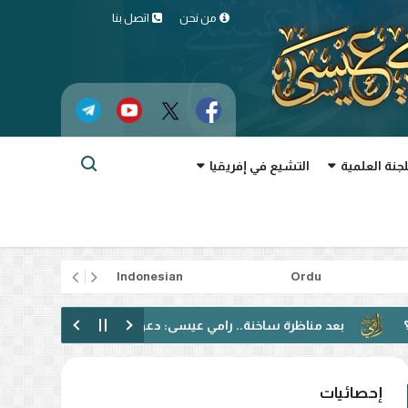
من نحن
اتصل بنا
لجنة العلمية
التشيع في إفريقيا
rtuguês
Indonesian
Ordu
ة ساخنة.. رامي عيسى: دعوت إلى الحوار فقوبلت بالتكفير! (فيديو)
إحصائيات