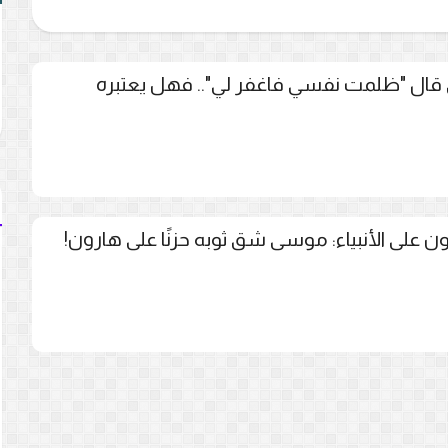
ى قال "ظلمت نفسي فاغفر لي".. فهل يعتبره
ن على الأنبياء: موسى شق ثوبه حزنًا على هارون!