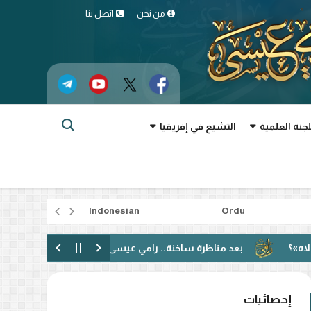
من نحن
اتصل بنا
لجنة العلمية
التشيع في إفريقيا
rtuguês
Indonesian
Ordu
بعد مناظرة ساخنة.. رامي عيسى: دعوت إلى الحوار فقوبلت بالتكفير! (ف
إحصائيات