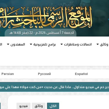
الجمعة 7 أغسطس 2026 م - 22 صفر 1448 هـ
وثائق
اتصالات ومناظرات
برامج تلفزيونية
المهتدون
ال
Persian
Pусский
Español
ديو متداول.. ماذا قال عن حديث «من كنت مولاه فهذا علي مولاه»؟
الكل
وثائق
فيديو