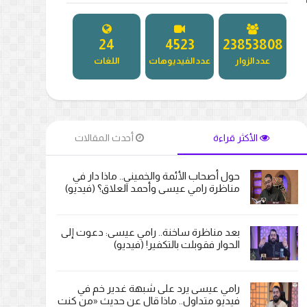
27
5171
27241978
عدد الزوار
عدد الفيديوهات
اللغات
الأكثر قراءة
أحدث المقالات
حول أصحاب الأئمة والخميني.. ماذا دار في
مناظرة رامي عيسى وأحمد العلاق؟ (فيديو)
بعد مناظرة ساخنة.. رامي عيسى: دعوت إلى
الحوار فقوبلت بالتكفير! (فيديو)
رامي عيسى يرد على شبهة غدير خم في
فيديو متداول.. ماذا قال عن حديث «من كنت