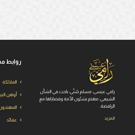
روابط مه
الملائكة
رامي عيسى، مسلم سُنّي، باحث في الشأن
أوهن الب
الشيعي، مهتم بشئون الأمة وقضاياها مع
الرافضة.
المهتدون
المزيد
عقائد