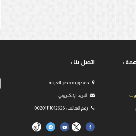
مة :
اتصل بنا :
ا
جمهورية مصر العربية
:
يوت
البريد الإلكتروني
:
رقم الهاتف
:
00201111012626