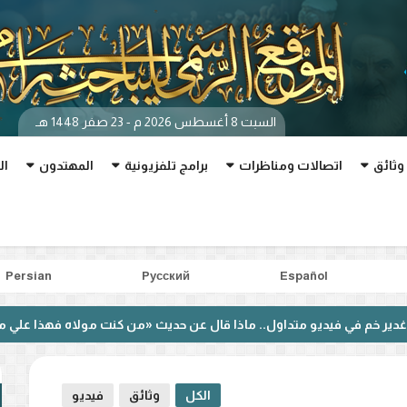
السبت 8 أغسطس 2026 م - 23 صفر 1448 هـ
وثائق
اتصالات ومناظرات
برامج تلفزيونية
المهتدون
ال
Persian
Pусский
Español
يديو متداول.. ماذا قال عن حديث «من كنت مولاه فهذا علي مولاه»؟
الكل
وثائق
فيديو