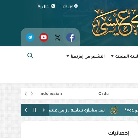
من نحن
اتصل بنا
لجنة العلمية
التشيع في إفريقيا
rtuguês
Indonesian
Ordu
بعد مناظرة ساخنة.. رامي عيسى: دعوت إلى الحوار فقوبلت بالتكفير! (
إحصائيات