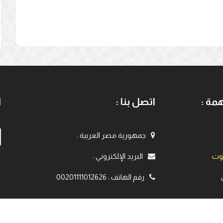
مة :
اتصل بنا :
ا
جمهورية مصر العربية
:
يوت
البريد الإلكتروني
:
رقم الهاتف
:
00201111012626