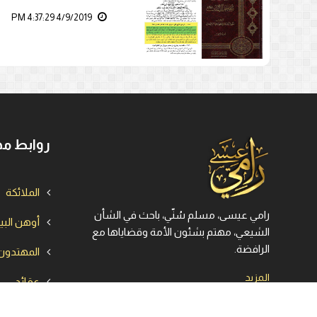
4/9/2019 4:37:29 PM
روابط مه
الملائكة
رامي عيسى، مسلم سُنّي، باحث في الشأن
أوهن الب
الشيعي، مهتم بشئون الأمة وقضاياها مع
الرافضة.
المهتدون
المزيد
عقائد