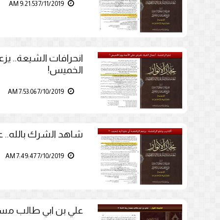
7/11/2019 9:21:53 AM
انحرافات الشيعة.. يزع
الخميس!
7/10/2019 7:53:06 AM
شاهد الشرك بالله.. عل
7/10/2019 7:49:47 AM
علي بن ابي طالب مسخ 