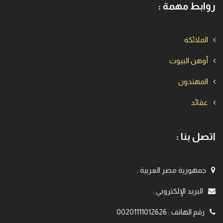
روابط مهمة :
الملائكة
أوهن البيوت
المهتدون
عقائد
اتصل بنا :
جمهورية مصر العربية
:
البريد الإلكتروني
:
رقم الهاتف
:
00201111012626