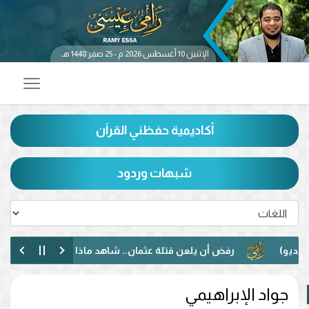
الإثنين 10 أغسطس 2026 م - 25 صفر 1448 هـ
أكاديمية حفظني القرآن
شبهات وردود
رفض أن يلعن قتلة عثمان.. شاهد ماذا حدث بين رامي عيسى ومت
حوار مختلف مع متصل عراقي.. رفض الإساءة للصحابة ودعوة لمواجه
جواد الإبراهيمي