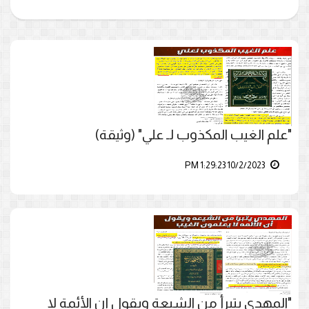
"علم الغيب المكذوب لـ علي" (وثيقة)
10/2/2023 1:29:23 PM
"المهدي يتبرأ من الشيعة ويقول إن الأئمة لا