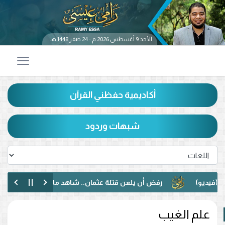
الأحد 9 أغسطس 2026 م - 24 صفر 1448 هـ
أكاديمية حفظني القرآن
شبهات وردود
رفض أن يلعن قتلة عثمان.. شاهد ماذا حدث بين رامي عيسى 
حوار مختلف مع متصل عراقي.. رفض الإساءة للصحابة ودعوة لمو
علم الغيب