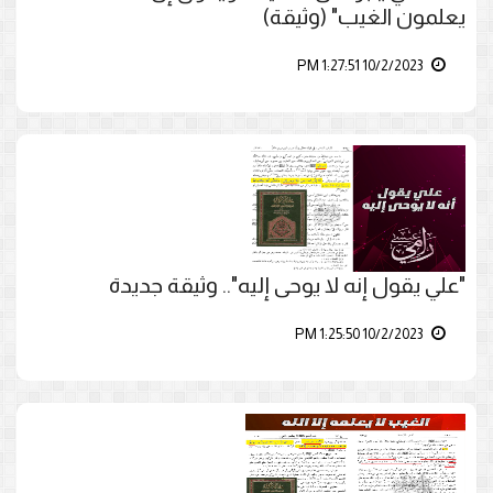
يعلمون الغيب" (وثيقة)
10/2/2023 1:27:51 PM
"علي يقول إنه لا يوحى إليه".. وثيقة جديدة
10/2/2023 1:25:50 PM