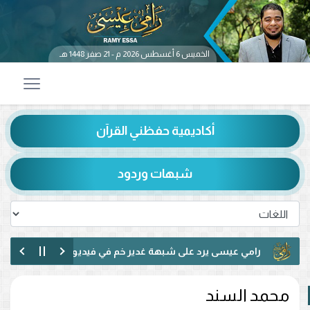
الخميس 6 أغسطس 2026 م - 21 صفر 1448 هـ
أكاديمية حفظني القرآن
شبهات وردود
رامي عيسى يرد على شبهة غدير خم في فيديو متداول.. ماذا قال عن 
رامي عيسى يناظر شيعيًا لبنانيًا حول الإمامة وكتاب الكافي.. ماذا دار بي
محمد السند