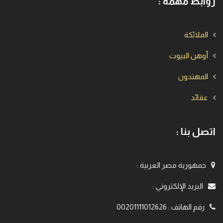
روابط مهمة :
الملائكة
أوهن البيوت
المهتدون
عقائد
اتصل بنا :
جمهورية مصر العربية
:
البريد الإلكتروني
:
رقم الهاتف
:
00201111012626