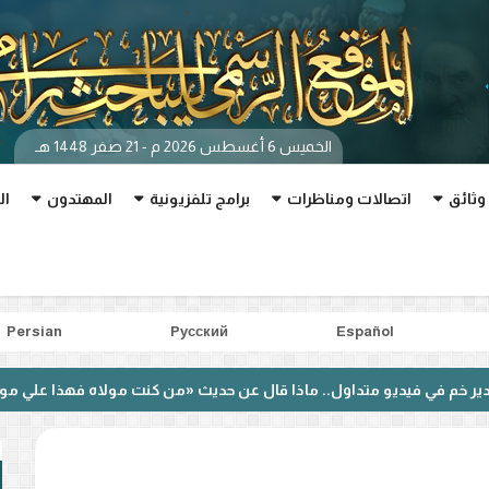
الخميس 6 أغسطس 2026 م - 21 صفر 1448 هـ
وثائق
اتصالات ومناظرات
برامج تلفزيونية
المهتدون
ال
Persian
Pусский
Español
يو متداول.. ماذا قال عن حديث «من كنت مولاه فهذا علي مولاه»؟