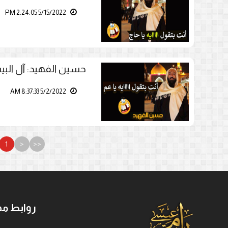
5/15/2022 2:24:05 PM
حسين الفهيد: آل الب
5/2/2022 8:37:33 AM
1
<
<<
روابط مه