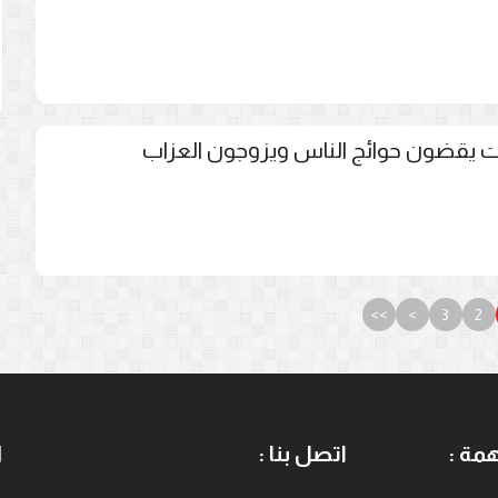
يت يقضون حوائج الناس ويزوجون العزاب
>>
>
3
2
مة :
اتصل بنا :
ا