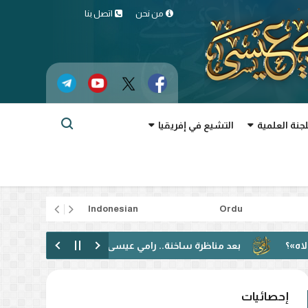
من نحن
اتصل بنا
لجنة العلمية
التشيع في إفريقيا
rtuguês
Indonesian
Ordu
بعد مناظرة ساخنة.. رامي عيسى: دعوت إلى الحوار فقوبلت بالتكفير! (في
إحصائيات