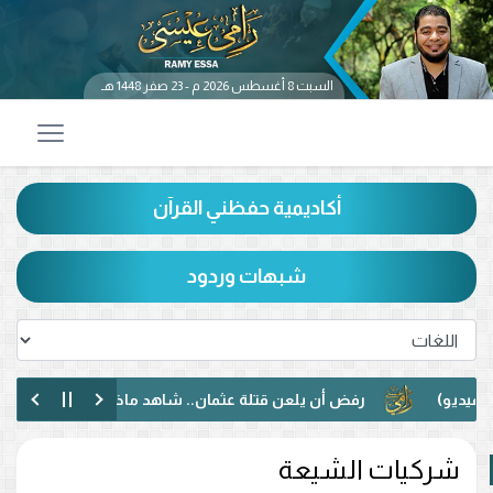
السبت 8 أغسطس 2026 م - 23 صفر 1448 هـ
أكاديمية حفظني القرآن
شبهات وردود
رفض أن يلعن قتلة عثمان.. شاهد ماذا حدث بين رامي عيسى وم
حوار مختلف مع متصل عراقي.. رفض الإساءة للصحابة ودعوة لمواج
شركيات الشيعة