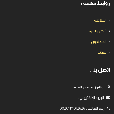
روابط مهمة :
الملائكة
أوهن البيوت
المهتدون
عقائد
اتصل بنا :
جمهورية مصر العربية
:
البريد الإلكتروني
:
رقم الهاتف
:
00201111012626