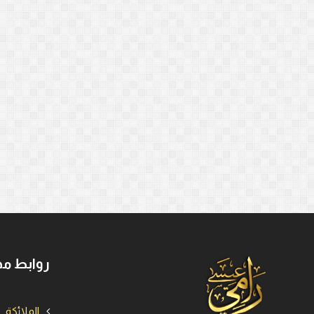
روابط مه
الملائكة