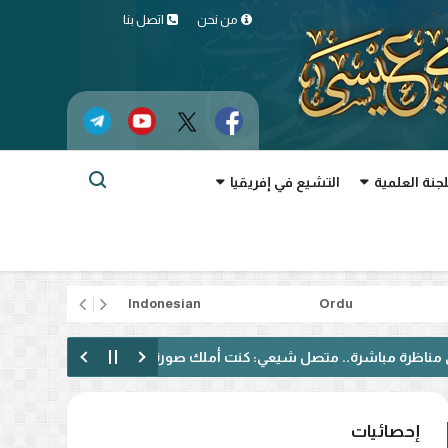
من نحن
اتصل بنا
لجنة العلمية
التشيع في إفريقيا
rtuguês
Indonesian
Ordu
شرة.. متصل شيعي: كنت أملك صورة سلبية عن أهل السنة وتغيرت بعد متا
إحصائيات