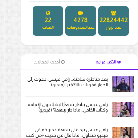
26
4983
26546414
عدد الزوار
عدد الفيديوهات
اللغات
الأكثر قراءة
أحدث المقالات
بعد مناظرة ساخنة.. رامي عيسى: دعوت إلى
الحوار فقوبلت بالتكفير! (فيديو)
رامي عيسى يناظر شيعيًا لبنانيًا حول الإمامة
وكتاب الكافي.. ماذا دار بينهما؟ (فيديو)
رامي عيسى يرد على شبهة غدير خم في
فيديو متداول.. ماذا قال عن حديث «من كنت