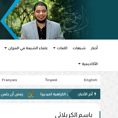
أخبار
شبهات
اللغات
علماء الشيعة في الميزان
الأكاديمية
Français
Тоҷикӣ
English
آخر الأخبار:
ة لمواجهة خطاب الكراهية (فيديو)
رفض أن يلعن قتلة عثمان.
باسم الكربلائي