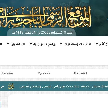
الأحد 9 أغسطس 2026 م - 24 صفر 1448 هـ
وثائق
اتصالات ومناظرات
برامج تلفزيونية
المهتدون
ال
Persian
Pусский
Español
. شاهد ماذا حدث بين رامي عيسى ومتصل شيعي
في مناظرة مبا