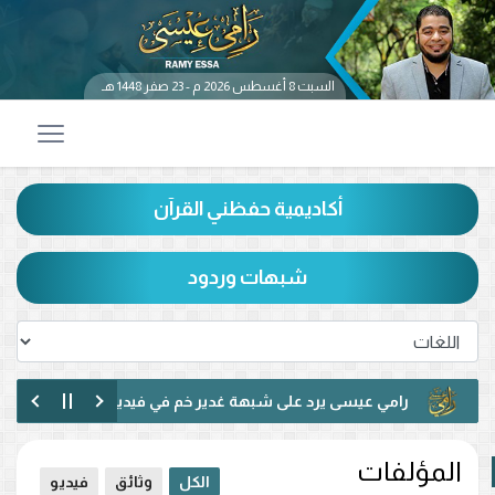
السبت 8 أغسطس 2026 م - 23 صفر 1448 هـ
أكاديمية حفظني القرآن
شبهات وردود
رامي عيسى يرد على شبهة غدير خم في فيديو متداول.. ماذا قال عن ح
رامي عيسى يناظر شيعيًا لبنانيًا حول الإمامة وكتاب الكافي.. ماذا دار بين
المؤلفات
الكل
وثائق
فيديو