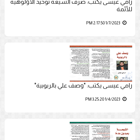
رامي عيسى يكتب: صرف الشيعة توحيد الأولوهية
للأئمة
1/7/2023 2:17:50 PM
رامي عيسى يكتب: "وصف علي بالربوبية"
1/4/2023 3:25:20 PM