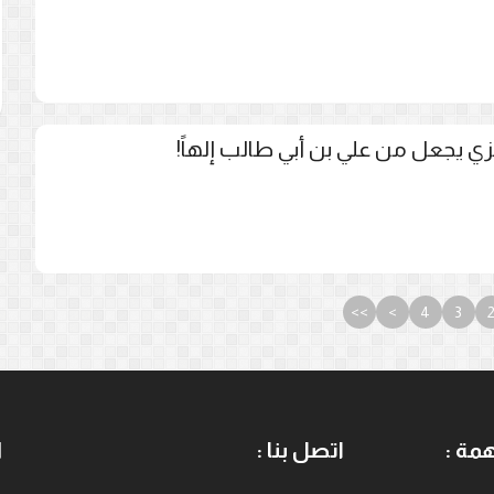
زي يجعل من علي بن أبي طالب إلهاً!
>>
>
4
3
مة :
اتصل بنا :
ا