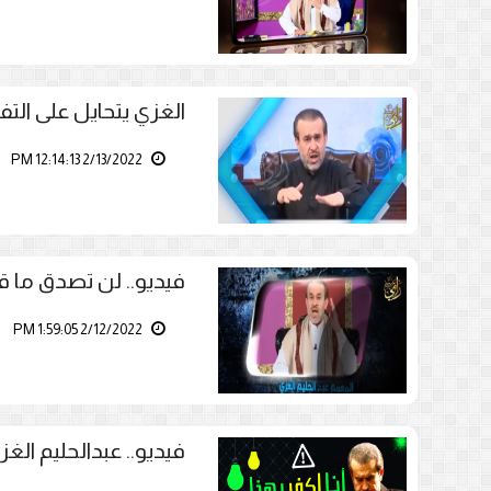
الغزي يتحايل على التف
2/13/2022 12:14:13 PM
فيديو.. لن تصدق ما ق
2/12/2022 1:59:05 PM
فيديو.. عبدالحليم الغز