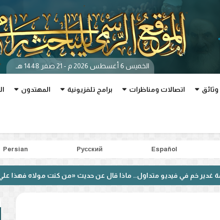
الخميس 6 أغسطس 2026 م - 21 صفر 1448 هـ
وثائق
اتصالات ومناظرات
برامج تلفزيونية
المهتدون
ال
Persian
Pусский
Español
فيديو متداول.. ماذا قال عن حديث «من كنت مولاه فهذا علي مولاه»؟