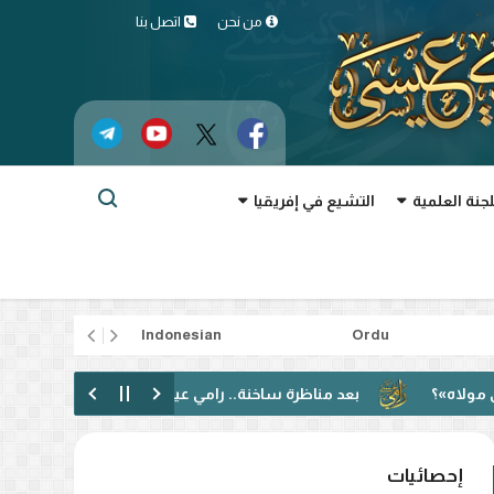
من نحن
اتصل بنا
لجنة العلمية
التشيع في إفريقيا
rtuguês
Indonesian
Ordu
بعد مناظرة ساخنة.. رامي عيسى: دعوت إلى الحوار فقوبلت بالتكفير! 
إحصائيات