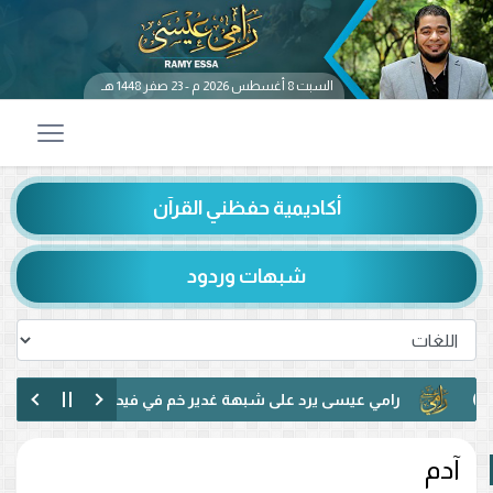
السبت 8 أغسطس 2026 م - 23 صفر 1448 هـ
أكاديمية حفظني القرآن
شبهات وردود
رامي عيسى يرد على شبهة غدير خم في فيديو متداول.. ماذا قال 
رامي عيسى يناظر شيعيًا لبنانيًا حول الإمامة وكتاب الكافي.. ماذا دا
آدم