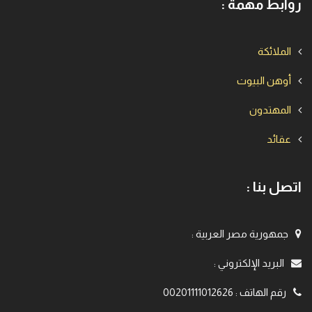
روابط مهمة :
الملائكة
أوهن البيوت
المهتدون
عقائد
اتصل بنا :
جمهورية مصر العربية
:
البريد الإلكتروني
:
رقم الهاتف
:
00201111012626