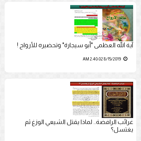
آية الله العظمى "أبو سيجارة" وتحضيره للأرواح !
8/15/2019 2:40:02 AM
غرائب الرافضة.. لماذا يقتل الشيعي الوزغ ثم
يغتسل؟