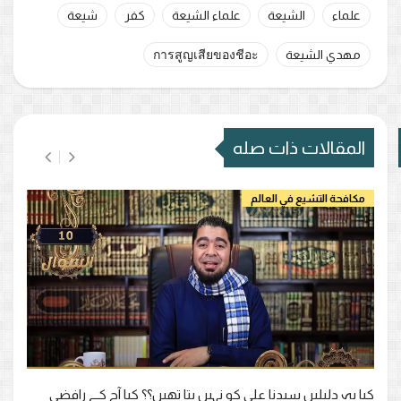
علماء
الشيعة
علماء الشيعة
كفر
شيعة
مهدي الشيعة
การสูญเสียของชีอะ
المقالات ذات صله
مكافحة التشيع في العالم
کیا یہ دلیلیں سیدنا علی کو نہیں پتا تھیں؟؟ کیا آج کے رافضی