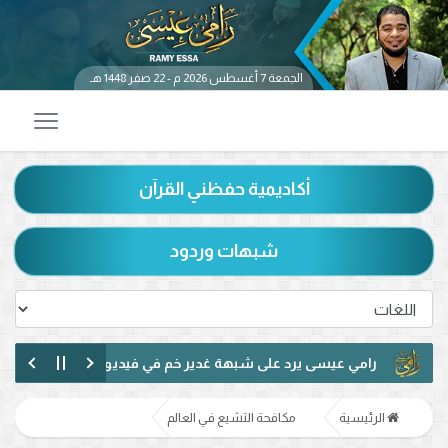
الجمعة 7 أغسطس 2026 م - 22 صفر 1448 هـ
أكاديمية حفظني القرآن
شبهات وردود
رامي عيسى يرد على شبهة غدير خم في فيديو متداول.. ماذا قال عن حد
رامي عيسى يناظر شيعيًا لبنانيًا حول الإمامة وكتاب الكافي.. ماذا دار بينه
الرئيسية
مكافحة التشيع في العالم