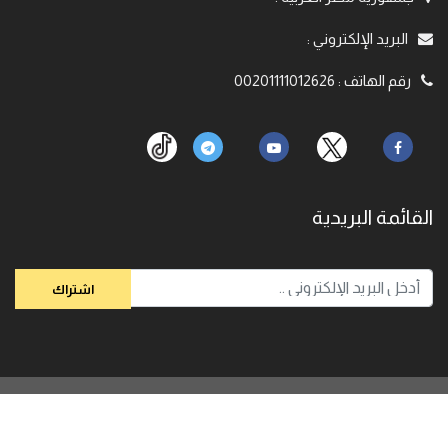
البريد الإلكتروني
:
رقم الهاتف
:
00201111012626
القائمة البريدية
© 2020,
الباحث رامي عيسي. جميع الحقوق محفوظة
Powered By
Kiansoft