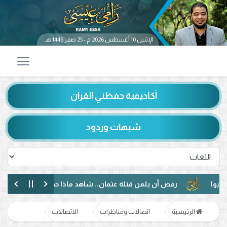
الإثنين 10 أغسطس 2026 م - 25 صفر 1448 هـ
أكاديمية حفظني القرآن
شبهات وردود
رفض أن يلعن قتلة عثمان.. شاهد ماذا حدث بين رامي عيسى ومتص
حوار مختلف مع متصل عراقي.. رفض الإساءة للصحابة ودعوة لمواجهة
الرئيسية
اتصالات ومناظرات
الاتصالات