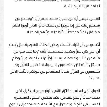
تعلموا من النبي مباشرة.
اقتبس عيسى آية من سورة محمد لدعم رأيه: "ومنهم من
يستمع إليك حتى إذا خرجوا من عندك قالوا للذين أوتوا العلم
ماذا قال آنفاً"، موضحاً أن "أولو العلم" هم الصحابة.
أكد عيسى أن الآيات تنسف بعض العقائد الشيعية، مثل ادعاء
أن النبي كان يقرأ ويكتب، مستشهداً بآية: "وما كنت تتلو من
قبله من كتاب ولا تخطه بيمينك إذاً لارتاب المبطلون". وختم
بسؤال: "أنتم الآن لا تعلمون الدين ولا تحفظون القرآن ولا
تتفقهون في القرآن فماذا استفدتم من قولكم بالأئمة الاثني
عشر؟".
الحوار، الذي استمر لدقائق، انتهى بتوتر من جانب كرار، الذي
طلب مجالاً أوسع للنقاش، لكنه يعكس الجهود المستمرة
لعيسى في فتح قنوات حوار مع الشيعة، حيث يدعو إلى الرجوع