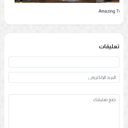
کیا یہ دلیلیں سیدنا علی کو نہیں پتا تھیں؟؟ کیا آج کے رافضی
سیدنا علی سے زیادہ جاننے والے ہیں؟؟
تعليقات