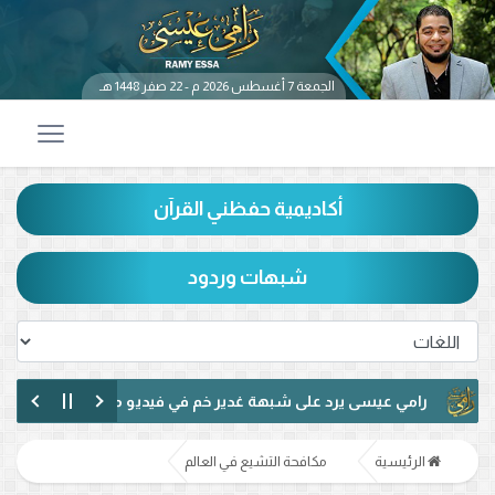
الجمعة 7 أغسطس 2026 م - 22 صفر 1448 هـ
أكاديمية حفظني القرآن
شبهات وردود
رامي عيسى يرد على شبهة غدير خم في فيديو متداول.. ماذا قال عن حديث
رامي عيسى يناظر شيعيًا لبنانيًا حول الإمامة وكتاب الكافي.. ماذا دار بينهما؟
الرئيسية
مكافحة التشيع في العالم