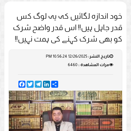
خود اندازہ لگائیں کہ یہ لوگ کس
قدر جاہل ہیں!! اس قدر واضح شرک
کو بھی شرک کہنے کی ہمت نہیں!!
تاريخ النشر:
12/26/2025 10:56:24 PM
مرات المشاهدة :
6460
Facebook
Twitter
Telegram
LinkedIn
Share