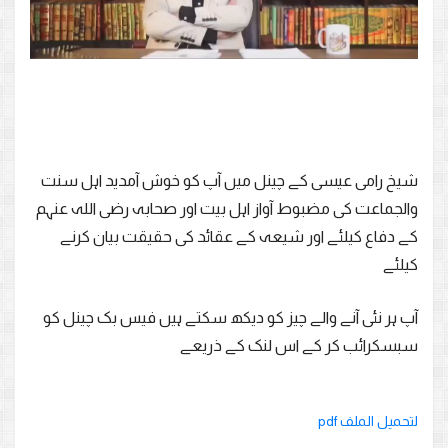
شیخ رامی عیسی کے چینل میں آپ کو خوش آمدید اہل سنت
والجماعت کی مضبوط آواز اہل بیت اور صحابہ رضی اللہ عنہم
کے دفاع کیلئے اور شیعہ کے عقائد کی حقیقت بیان کرنے
کیلئے
آپ ہر نئی آنے والے چیز کو دیکھ سکتے ہیں فیس بک چینل کو
سبسکرائب کر کے اس لنک کے ذریعے
لتحميل الملف pdf