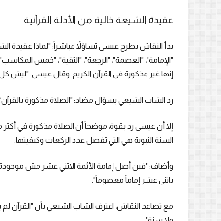
عقيدة الشيعة خالية من الأدلة القرآنية
بدأ النقاش بطرح عيسى تساؤلاً مباشراً: "لماذا عقيدة الشي
"الإمامة"، "العصمة"، "الرجعة"، "التقية"، "خمس المكاسب"، "ا
إنها غير مذكورة في القرآن الكريم. وقال عيسى: "ليش 
رد الشاب الشيعي بسؤال مضاد: "الصلاة مذكورة بالقرآن؟"،
السنة النبوية هي التي تفصل عدد الركعات وكيفيتها.
وأضاف: "فين أصل إمامة الأئمة الاثني عشر مش موجودة في
باثني عشر إماماً معصوماً".
مع تصاعد النقاش، اعترف الشاب الشيعي بأن "القرآن لم ي
ولا سنة".