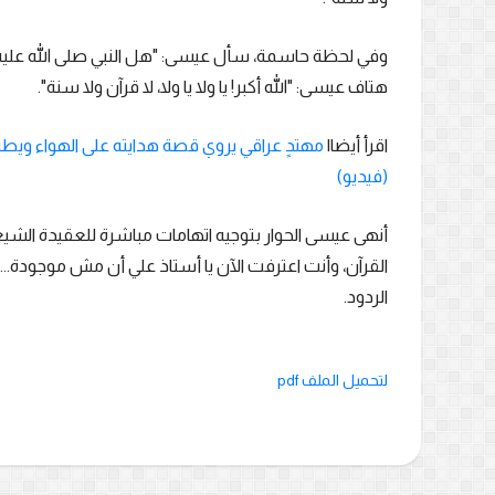
وفي لحظة حاسمة، سأل عيسى: "هل النبي صلى الله عليه وسل
هتاف عيسى: "الله أكبر! يا ولا يا ولا، لا قرآن ولا سنة".
اقرأ أيضا|
مهتدٍ عراقي يروي قصة هدايته على الهواء ويطرح 
(فيديو)
أنهى عيسى الحوار بتوجيه اتهامات مباشرة للعقيدة الشيعية
القرآن، وأنت اعترفت الآن يا أستاذ علي أن مش موجودة... 
الردود.
لتحميل الملف pdf