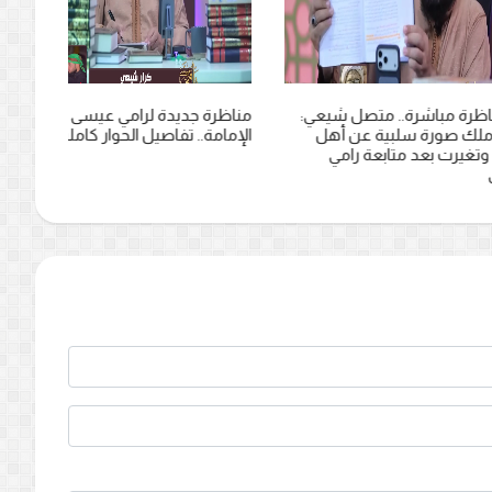
رة.. متصل شيعي:
مناظرة جديدة لرامي عيسى حول
رامي ع
 سلبية عن أهل
الإمامة.. تفاصيل الحوار كاملة (فيديو)
الإمام
د متابعة رامي
(فيديو