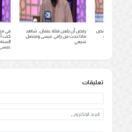
قي.. رفض
رفض أن يلعن قتلة عثمان.. شاهد
في مناظرة مباش
واجهة
ماذا حدث بين رامي عيسى ومتصل
كنت أملك صورة
شيعي
السنة وتغيرت بع
عيسى
تعليقات