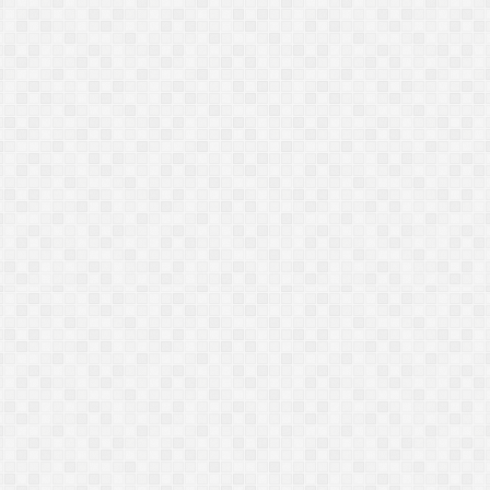
يسى يناظر شيعيًا لبنانيًا حول
حوار مختلف مع متصل عراقي.. رفض
ة وكتاب الكافي.. ماذا دار بينهما؟
الإساءة للصحابة ودعوة لمواجهة
)
خطاب الكراهية (فيديو)