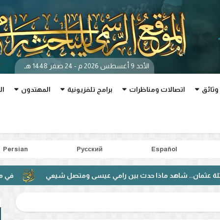
الأحد 9 أغسطس 2026 م - 24 صفر 1448 هـ
وثائق
اتصالات ومناظرات
برامج تلفزيونية
المهتدون
ال
Persian
Pусский
Español
ماذا حدث بين رامي عيسى ومتصل شيعي
في مناظرة مباشرة.. مت