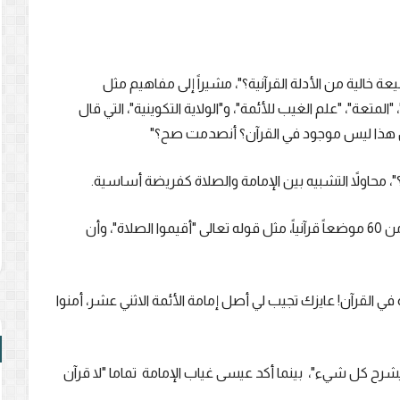
عة خالية من الأدلة القرآنية؟"، مشيراً إلى مفاهيم مثل
لمتعة"، "علم الغيب للأئمة"، و"الولاية التكوينية"، التي قال
كل هذا ليس موجود في القرآن؟ أنصدمت صح؟"
 محاولاً التشبيه بين الإمامة والصلاة كفريضة أساسية.
إلا أن عيسى رد بقوة، موضحاً أن الصلاة مذكورة في أكثر من 60 موضعاً قرآنياً، مثل قوله تعالى "أقيموا الصلاة"، وأن
 القرآن! عايزك تجيب لي أصل إمامة الأئمة الاثني عشر، أمنوا
شرح كل شيء"، بينما أكد عيسى غياب الإمامة تماما "لا قرآن