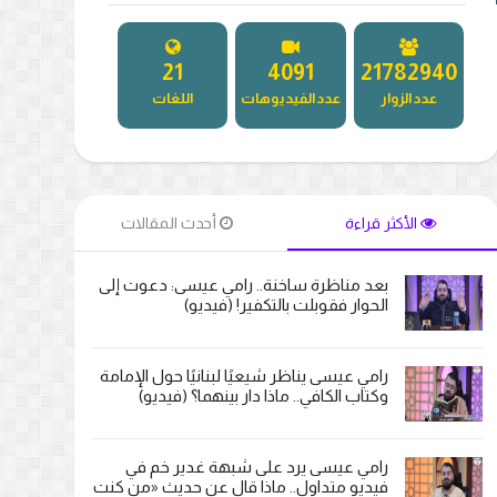
27
5169
27365503
عدد الزوار
عدد الفيديوهات
اللغات
الأكثر قراءة
أحدث المقالات
بعد مناظرة ساخنة.. رامي عيسى: دعوت إلى
الحوار فقوبلت بالتكفير! (فيديو)
رامي عيسى يناظر شيعيًا لبنانيًا حول الإمامة
وكتاب الكافي.. ماذا دار بينهما؟ (فيديو)
رامي عيسى يرد على شبهة غدير خم في
فيديو متداول.. ماذا قال عن حديث «من كنت