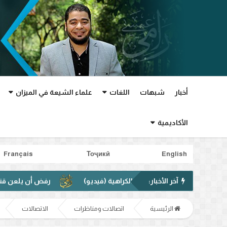
أخبار
شبهات
اللغات
علماء الشيعة في الميزان
الأكاديمية
Français
Тоҷикӣ
English
آخر الأخبار:
هة خطاب الكراهية (فيديو)
رفض أن يلعن قتلة عثمان.. شاهد 
الرئيسية
اتصالات ومناظرات
الاتصالات