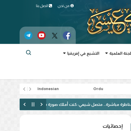
من نحن
اتصل بنا
لجنة العلمية
التشيع في إفريقيا
rtuguês
Indonesian
Ordu
صل شيعي: كنت أملك صورة سلبية عن أهل السنة وتغيرت بعد متابعة رام
إحصائيات