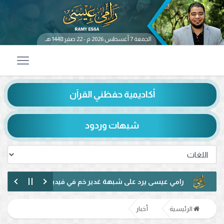
الجمعة 7 أغسطس 2026 م - 22 صفر 1448 هـ
أكاديمية حفظني القرآن
شبهات وردود
رامي عيسى يرد على شبهة غدير خم في فيديو متداول.. ماذا قال عن حد
رامي عيسى يناظر شيعيًا لبنانيًا حول الإمامة وكتاب الكافي.. ماذا دار بينه
الرئيسية
أخبار