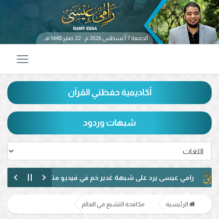
الجمعة 7 أغسطس 2026 م - 22 صفر 1448 هـ
أكاديمية حفظني القرآن
شبهات وردود
رامي عيسى يرد على شبهة غدير خم في فيديو متداول.. ماذا قال عن حديث
رامي عيسى يناظر شيعيًا لبنانيًا حول الإمامة وكتاب الكافي.. ماذا دار بينهما؟
الرئيسية
مكافحة التشيع في العالم