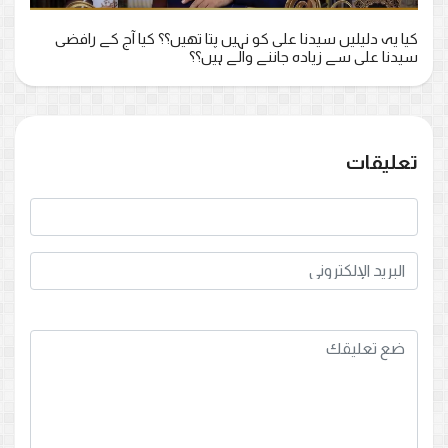
کیا یہ دلیلیں سیدنا علی کو نہیں پتا تھیں؟؟ کیا آج کے رافضی
سیدنا علی سے زیادہ جاننے والے ہیں؟؟
تعليقات