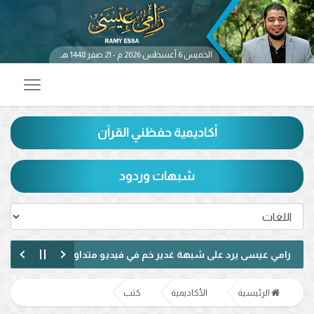
الخميس 6 أغسطس 2026 م - 21 صفر 1448 هـ
أكاديمية حفظني القرآن
شبهات وردود
 عيسى يرد على شبهة غدير خم في فيديو متداول.. ماذا قال عن حديث «من 
عيسى يناظر شيعيًا لبنانيًا حول الإمامة وكتاب الكافي.. ماذا دار بينهما؟ (فيد
الرئيسية
الأكاديمية
كتب