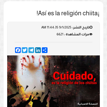
¡Así es la religión chiita!
تاريخ النشر:
9/1/2025 11:44:35 AM
مرات المشاهدة :
6621
Facebook
Twitter
Telegram
LinkedIn
Share