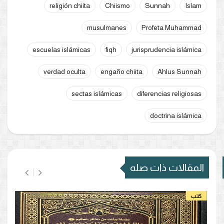
religión chiita
Chiismo
Sunnah
Islam
musulmanes
Profeta Muhammad
escuelas islámicas
fiqh
jurisprudencia islámica
verdad oculta
engaño chiita
Ahlus Sunnah
sectas islámicas
diferencias religiosas
doctrina islámica
المقالات ذات صله
كتب