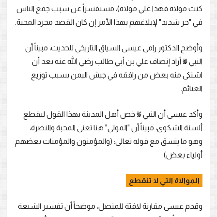
كنت مولاه فهذا علي مولاه)، مستفسراً عن سبب جمع الناس
في "حر شديد" لإبلاغهم بهذا الأمر إن كان القصد مجرد المحبة.
وأوضح الدكتور رامي عيسى السياق التاريخي للحديث، مبيناً أن
النبي ﷺ أراد إنصاف علي بن أبي طالب رضي الله عنه بعد أن
اشتكى منه بعض من رافقه في جيش اليمن بسبب توزيع
الغنائم.
وأكد عيسى أن النبي ﷺ خص أهل المدينة بهذا القول ليقطع
ألسنة الشكوى، مبيناً أن "المولى" هنا تعني المحبة والنصرة،
وهو ما يتسق مع قوله تعالى: (والمؤمنون والمؤمنات بعضهم
أولياء بعض).
الموالاة التي لا تنقطع
وقدم عيسى مقارنة لافتة للمتصل، موضحاً أن تفسير الشيعة