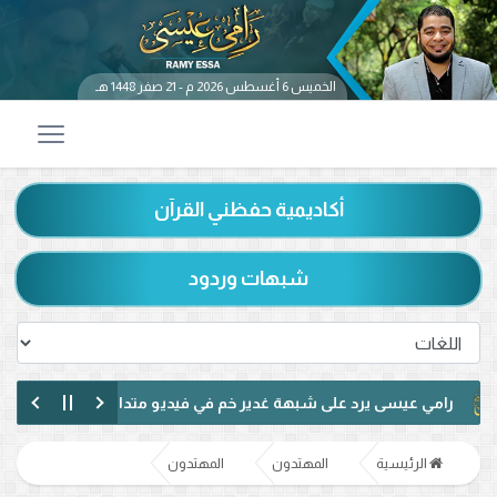
الخميس 6 أغسطس 2026 م - 21 صفر 1448 هـ
أكاديمية حفظني القرآن
شبهات وردود
ي عيسى يرد على شبهة غدير خم في فيديو متداول.. ماذا قال عن حديث «م
ي عيسى يناظر شيعيًا لبنانيًا حول الإمامة وكتاب الكافي.. ماذا دار بينهما؟ (في
الرئيسية
المهتدون
المهتدون