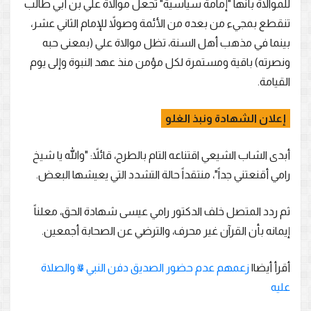
للموالاة بأنها "إمامة سياسية" تجعل موالاة علي بن أبي طالب
تنقطع بمجيء من بعده من الأئمة وصولاً للإمام الثاني عشر،
بينما في مذهب أهل السنة، تظل موالاة علي (بمعنى حبه
ونصرته) باقية ومستمرة لكل مؤمن منذ عهد النبوة وإلى يوم
القيامة.
إعلان الشهادة ونبذ الغلو
أبدى الشاب الشيعي اقتناعه التام بالطرح، قائلاً: "والله يا شيخ
رامي أقنعتني جداً"، منتقداً حالة التشدد التي يعيشها البعض.
ثم ردد المتصل خلف الدكتور رامي عيسى شهادة الحق، معلناً
إيمانه بأن القرآن غير محرف، والترضي عن الصحابة أجمعين.
أقرأ أيضا|
زعمهم عدم حضور الصديق دفن النبي ﷺ والصلاة
عليه