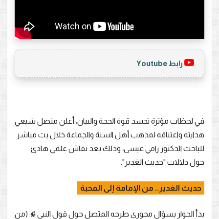
رابط Youtube
في لحظات مؤثرة تجسد قوة الحجة والبيان، أعلن متصل شيعي
هدايته واعتناقه لمذهب أهل السنة والجماعة خلال بث مباشر
للباحث الدكتور رامي عيسى، وذلك بعد نقاش علمي هادئ
حول دلالات "حديث الغدير".
حديث الغدير.. من الإمامة إلى المحبة
بدأ الحوار بسؤال محوري طرحه المتصل حول قول النبي ﷺ: (من