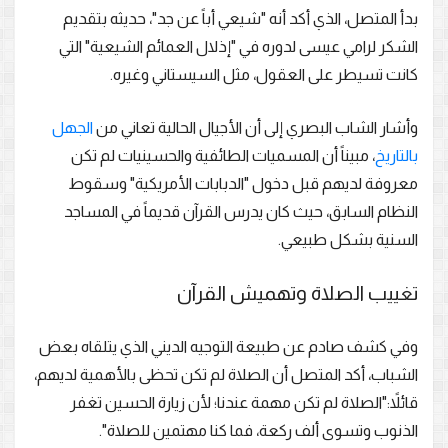
بدأ المتصل، الذي أكد أنه "شيعي أباً عن جد"، حديثه بتقديم
الشكر لرامي عيسى لدوره في "إذلال العمائم الشيعية" التي
كانت تسيطر على العقول، مثل السيستاني وغيره.
وأشار الشاب البصري إلى أن الأجيال الحالية تعاني من
الجهل
بالتاريخ
، مبيناً أن المسميات الطائفية والحسينيات لم تكن
معروفة لديهم قبل دخول "الدبابات الأمريكية" وسقوط
النظام السابق، حيث كان يدرس القرآن قديماً في المساجد
السنية بشكل طبيعي.
تغييب الصلاة وتهميش القرآن
وفي كشف صادم عن طبيعة التوجيه الديني الذي يتلقاه بعض
الشباب، أكد المتصل أن الصلاة لم تكن تحظى بالأهمية لديهم،
قائلاً:"الصلاة لم تكن مهمة عندنا؛ لأن زيارة الحسين تغفر
الذنوب وتسوى ألف ركعة، فما كنا مهتمين للصلاة".