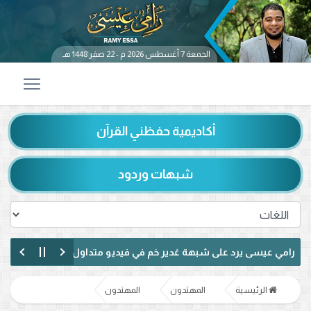
الجمعة 7 أغسطس 2026 م - 22 صفر 1448 هـ
أكاديمية حفظني القرآن
شبهات وردود
يسى يرد على شبهة غدير خم في فيديو متداول.. ماذا قال عن حديث «من كن
سى يناظر شيعيًا لبنانيًا حول الإمامة وكتاب الكافي.. ماذا دار بينهما؟ (فيديو
الرئيسية
المهتدون
المهتدون