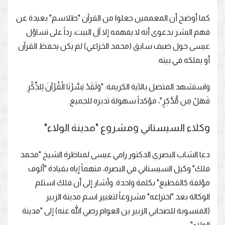
كما أوضح أن المعممين جعلوا من القرآن "طلاسم" بعيدة عن
فهم البشر بدعوى أنه لا يفهمه إلا آل البيت، رداً على تساؤل
عيسى حول ضيف سابق (محمد الخزاعي) لم يكن يحفظ القرآن
أو يملكه في بيته.
واستشهد المتصل بالآية الكريمة: "وَلَقَدْ يَسَّرْنَا الْقُرْآنَ لِلذِّكْرِ
فَهَلْ مِن مُّدَّكِرٍ"، مؤكداً سهولة تدبره للجميع.
وكلاء السيستاني ومشروع "مدينة الولاء"
دعا الشاب البصري الدكتور رامي عيسى لمناظرة الشيخ "محمد
فلك" وكيل السيستاني في البصرة، متهماً إياه بقيادة "ألوف
مؤلفة كالقطيع" بكلمة واحدة. وأشار إلى أن فلك استلم
الوكالة بعد "اختراعه" مشروعاً لتغيير اسم مدينة الزبير
(المنسوبة للصحابي الزبير بن العوام رضي الله عنه) إلى "مدينة
الولاء".