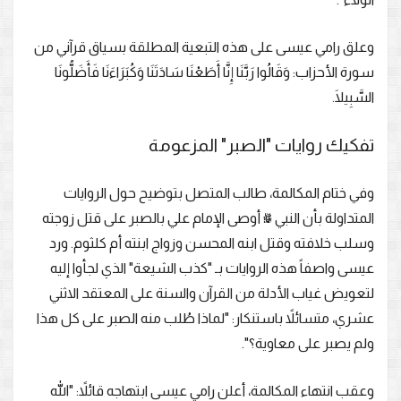
وعلق رامي عيسى على هذه التبعية المطلقة بسياق قرآني من
سورة الأحزاب: وَقَالُوا رَبَّنَا إِنَّا أَطَعْنَا سَادَتَنَا وَكُبَرَاءَنَا فَأَضَلُّونَا
السَّبِيلَا.
تفكيك روايات "الصبر" المزعومة
وفي ختام المكالمة، طالب المتصل بتوضيح حول الروايات
المتداولة بأن النبي ﷺ أوصى الإمام علي بالصبر على قتل زوجته
وسلب خلافته وقتل ابنه المحسن وزواج ابنته أم كلثوم. ورد
عيسى واصفاً هذه الروايات بـ "كذب الشيعة" الذي لجأوا إليه
لتعويض غياب الأدلة من القرآن والسنة على المعتقد الاثني
عشري، متسائلاً باستنكار: "لماذا طُلب منه الصبر على كل هذا
ولم يصبر على معاوية؟".
وعقب انتهاء المكالمة، أعلن رامي عيسى ابتهاجه قائلاً: "الله