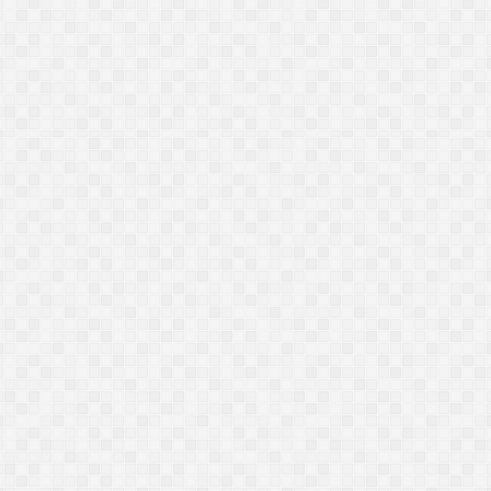
يعي عراقي يعلن هدايته في
رامي عيسى يرد على شبهة غدير خم
ي عيسى ويؤكد: "ارتحت نفسياً"
في فيديو متداول.. ماذا قال عن
)
حديث «من كنت مولاه فهذا علي
مولاه»؟