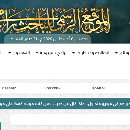
الخميس 6 أغسطس 2026 م - 21 صفر 1448 هـ
وثائق
اتصالات ومناظرات
برامج تلفزيونية
المهتدون
ال
Persian
Pусский
Español
داول.. ماذا قال عن حديث «من كنت مولاه فهذا علي مولاه»؟
بع