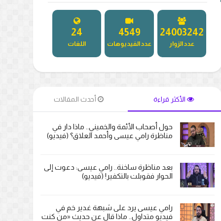
27
5181
27307443
عدد الزوار
عدد الفيديوهات
اللغات
الأكثر قراءة
أحدث المقالات
حول أصحاب الأئمة والخميني.. ماذا دار في
مناظرة رامي عيسى وأحمد العلاق؟ (فيديو)
بعد مناظرة ساخنة.. رامي عيسى: دعوت إلى
الحوار فقوبلت بالتكفير! (فيديو)
رامي عيسى يرد على شبهة غدير خم في
فيديو متداول.. ماذا قال عن حديث «من كنت