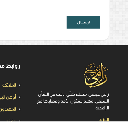
روابط مه
الملائكة
رامي عيسى، مسلم سُنّي، باحث في الشأن
أوهن الب
الشيعي، مهتم بشئون الأمة وقضاياها مع
الرافضة.
المهتدون
المزيد
عقائد