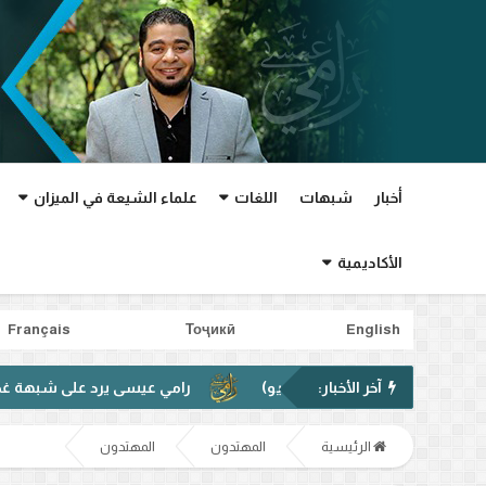
أخبار
شبهات
اللغات
علماء الشيعة في الميزان
الأكاديمية
Français
Тоҷикӣ
English
آخر الأخبار:
رامي عيسى يرد على شبهة غدير خم في فيديو مت
الرئيسية
المهتدون
المهتدون