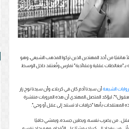
ًا هاتفيًا من أحد المهتدين الذين تركوا المذهب الشيعي، وهو
ه بـ"مغالطات عقلية وعقائدية" تمارس وتُعتقد داخل الوسط
روايات الشيعة
أن سيدنا آدم كان في كربلاء، وأن سيدنا نوح زار
معقول؟"، ليؤكد المتصل المهتدي أن هذه المرويات منتشرة
 المعتقدات بأنها "خرافات لا تستند إلى عقل أو وحي".
 عقل.. من يضرب نفسه، ويطين جسده، ويمشي حافيًا
 من بغداد إلى كربلاء مشيًا على الأقدام، وهو يجلد نفسه