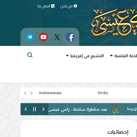
من نحن
اتصل بنا
لجنة العلمية
التشيع في إفريقيا
rtuguês
Indonesian
Ordu
د مناظرة ساخنة.. رامي عيسى: دعوت إلى الحوار فقوبلت بالتكفير! (فيديو)
إحصائيات