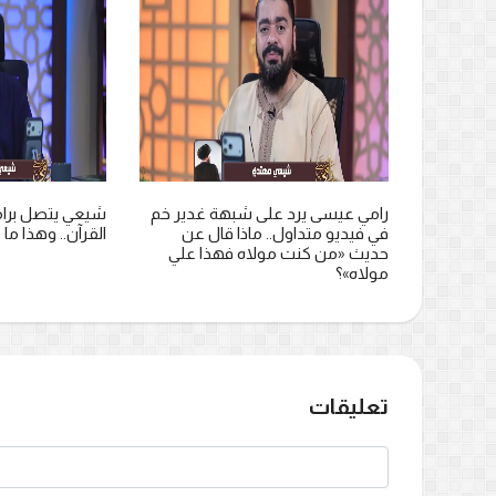
غدير خم
شيعي يتصل برامي عيسى: «تعلمت
مداخلة مؤثرة.. 
ل عن
القرآن.. وهذا ما غير قناعاتي» (فيديو)
متصلًا قال إن أس
ا علي
اختار هو المذهب
تعليقات