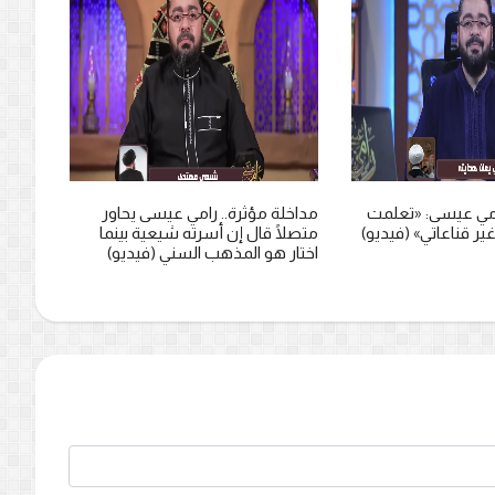
رامي عيسى يحاور
قصة اهتداء.. شاب عراقي يروي رحلته
شاب ش
رته شيعية بينما
مع الدكتور رامي عيسى بعد 3 سنوات
بث رام
 السني (فيديو)
(فيديو)
(فيديو