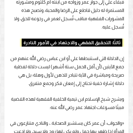
فبقاء علي إلى جوار عمر وزواجه من ابنته أم كلثوم ومشورته
المستمرة له دليل قاطع على الرضا والمحبة، وتصبح هذه
المشورات الفقهية مناقب تُسجل لعمر في رجوعه للحق، ولا
تُسجل عليه.
ثالثًا: التحقيق الفقهي والاجتهاد في الأمور النادرة
إن الدلالة التي استنبطها علي أو ابن عباس رضي الله عنهم من
جمع الآيتين (أن أقل الحمل ستة أشهر) ليست دلالة لفظية
صريحة ومباشرة في الآية تتبادر للذهن لأول وهلة؛ بل هي
دلالة إشارة خفية تحتاج إلى إمعان فكر وجمع متفرق.
ويشرح شيخ الإسلام ابن تيمية الخلفية الفقهية لهذه القضية
مبينًا مسوغات اجتهاد عمر رضي الله عنه:
«والجواب: أن عمر كان يستشير الصحابة..، والنادي متنازعون في
المرأة إذا ظهر بها حمل ولم يكن لها زوج ولا سيد، ولا ادعت