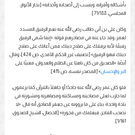
بأشكاله وأقرانه، وينسب إلى أصحابه وأخدانه» [بحار الأنوار،
المجلسي، 71/188].
وكان علي بن أبي طالب رضي الله عنه نعم الرفيق المسدد
لعمر، وقد جاء عنه في مصادرهم قوله: «إنما سُمي الرفيق
رفيقًا؛ لأنه يرفقك على صلاح دينك، فمن أعانك على صلاح
دينك فهو الرفيق» [تصنيف غرر الحكم، الآمدي، ص 424]، وقال
أيضًا: «الصديق من كان ناهيًا عن الظلم والعدوان، معينًا على
البر والإحسان
» [المصدر نفسه، ص 415].
فلو كان عمر رضي الله عنه جاحدًا أو جاهلًا بالقرآن كما يزعمون،
لما جازت لعلي مصاحبته ومساكنته ومصاهرته ومشورته في
بلدة واحدة؛ بناء على ما يروونه عن جعفر الصادق أنه قال: «لا
تصحب الفاجر، فيعلمك من فجوره» [الخصال، الشيخ الصدوق،
1/161].