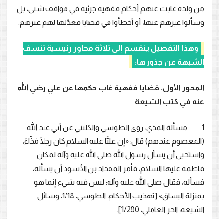
من ولده غابت عنهم أحكام فقهية جزئية في مواقف شتى، بل
وسألوا غيرهم عنها، أو أخطأوا في قضايا فعدّلها لهم غيرهم.
وهذا التفصيل ينقسم إلى ثلاثة محاور رئيسية تنسف
الشبهة من جذورها:
المحور الأول: قضايا فقهية غاب حكمها عن علي رضي الله
عنه في كتب الشيعة
1. مسألة المذي: روى الطوسي والكليني عن أبي عبد الله
(المعصوم عندهم) قال: «إن عليًّا عليه السلام كان رجلًا مَذّاءً،
واستحيى أن يسأل رسول الله صلى الله عليه وآله لمكان
فاطمة عليها السلام، فأمر المقداد بن الأسود أن يسأله،
فسأله، فقال صلى الله عليه وآله: ليس فيه شيء إنما هو
بمنزلة البساق» [تهذيب الأحكام، الطوسي، 1/18، وسائل
الشيعة، الحر العاملي، 1/280].