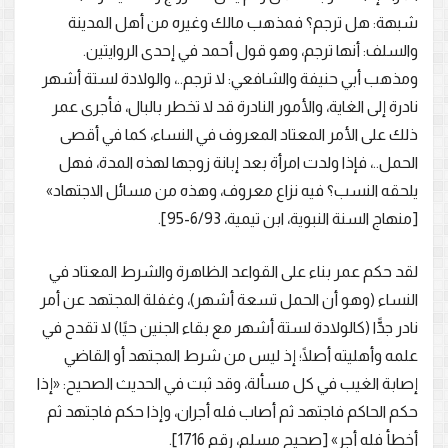
شبهة: هل ترجم؟ فمذهب مالك وغيره من أهل المدينة
والسلف: أنها ترجم، وهو قول أحمد في إحدى الروايتين.
ومذهب أبي حنيفة والشافعي: لا ترجم..، والولادة لستة أشهر
نادرة إلى الغاية، والأمور النادرة قد لا تخطر بالبال، فأجرى عمر
ذلك على الأمر المعتاد المعروف في النساء، كما في أقصى
الحمل..، فإذا ولدت امرأة بعد إبانة زوجها لهذه المدة، فهل
يلحقه النسب؟ فيه نزاع معروف، وهذه من مسائل الاجتهاد»
[منهاج السنة النبوية، ابن تيمية، 6/93-95].
لقد حكم عمر بناء على القواعد الظاهرة والشرط المعتاد في
النساء (وهو أن الحمل تسعة أشهر)، وغفلة المجتهد عن أمر
نادر جدًّا (كالولادة لستة أشهر مع بقاء الجنين حيًا) لا تقدح في
علمه وأهليته أصلًا؛ إذ ليس من شرط المجتهد أو القاضي
إصابة الغيب في كل مسألة، وقد ثبت في الحديث الصحيح: «إذا
حكم الحاكم فاجتهد ثم أصاب فله أجران، وإذا حكم فاجتهد ثم
أخطأ فله أجر» [صحيح مسلم، رقم 1716].