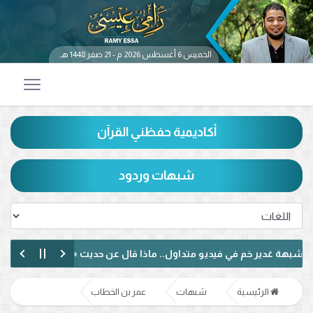
الخميس 6 أغسطس 2026 م - 21 صفر 1448 هـ
أكاديمية حفظني القرآن
شبهات وردود
ديو متداول.. ماذا قال عن حديث «من كنت مولاه فهذا علي مولاه»؟
مة وكتاب الكافي.. ماذا دار بينهما؟ (فيديو)
الرئيسية
شبهات
عمر بن الخطاب