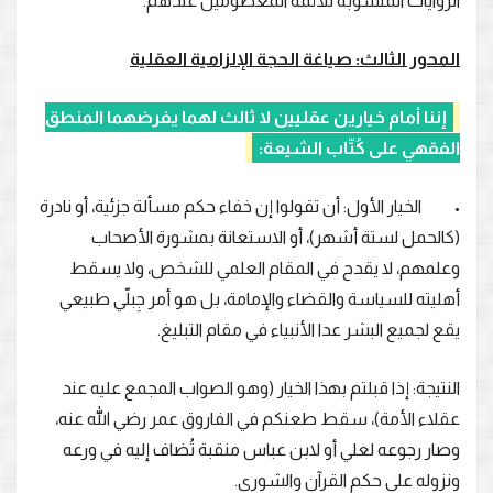
الروايات المنسوبة للأئمة المعصومين عندهم.
المحور الثالث: صياغة الحجة الإلزامية العقلية
إننا أمام خيارين عقليين لا ثالث لهما يفرضهما المنطق
الفقهي على كُتّاب الشيعة:
• الخيار الأول: أن تقولوا إن خفاء حكم مسألة جزئية، أو نادرة
(كالحمل لستة أشهر)، أو الاستعانة بمشورة الأصحاب
وعلمهم، لا يقدح في المقام العلمي للشخص، ولا يسقط
أهليته للسياسة والقضاء والإمامة، بل هو أمر جِبلّي طبيعي
يقع لجميع البشر عدا الأنبياء في مقام التبليغ.
النتيجة: إذا قبلتم بهذا الخيار (وهو الصواب المجمع عليه عند
عقلاء الأمة)، سقط طعنكم في الفاروق عمر رضي الله عنه،
وصار رجوعه لعلي أو لابن عباس منقبة تُضاف إليه في ورعه
ونزوله على حكم القرآن والشورى.