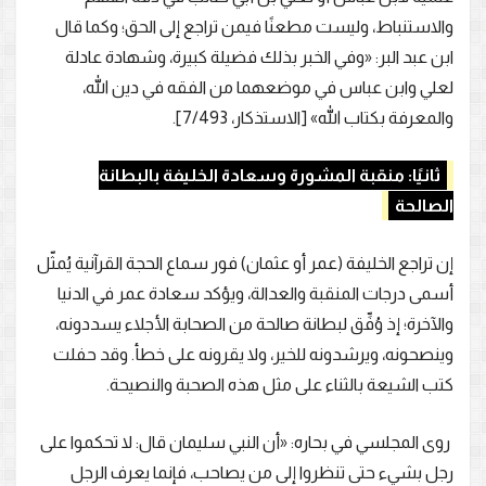
والاستنباط، وليست مطعنًا فيمن تراجع إلى الحق؛ وكما قال
ابن عبد البر: «وفي الخبر بذلك فضيلة كبيرة، وشهادة عادلة
لعلي وابن عباس في موضعهما من الفقه في دين الله،
والمعرفة بكتاب الله» [الاستذكار، 7/493].
ثانيًا: منقبة المشورة وسعادة الخليفة بالبطانة
الصالحة
إن تراجع الخليفة (عمر أو عثمان) فور سماع الحجة القرآنية يُمثّل
أسمى درجات المنقبة والعدالة، ويؤكد سعادة عمر في الدنيا
والآخرة؛ إذ وُفِّق لبطانة صالحة من الصحابة الأجلاء يسددونه،
وينصحونه، ويرشدونه للخير، ولا يقرونه على خطأ. وقد حفلت
كتب الشيعة بالثناء على مثل هذه الصحبة والنصيحة.
روى المجلسي في بحاره: «أن النبي سليمان قال: لا تحكموا على
رجل بشيء حتى تنظروا إلى من يصاحب، فإنما يعرف الرجل