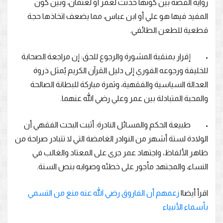
رواية القصة بين كونها حدثت لعمر أو لعثمان، وبين كون
المفيد فيها هو علي أو ابن عباس، مما يضعف اتخاذها حجة
قطعية للطعن الطائفي.
• إقرار بمنقبة المشورة والرجوع للحق: إن مراجعة الصحابة
للخليفة ورجوعه الفوري إلى دليل القرآن الكريم يُمثل ذروة
العدالة السياسية والفقهية، وثمرة مباركة للبطانة الصالحة
والمحبة المتبادلة بين عمر وعلي رضي الله عنهما.
• طبيعة الحكم والمسائل النادرة: أثبت البحث الفقهي أن
الولادة لستة أشهر من النوادر الغامضة التي لا تتبادر صراحة من
ظاهر الألفاظ، واجتهاد عمر جرى على المعتاد والغالب في
النساء، والمجتهد مأجور على خطئه وصوابه بنص السنة.
اقرأ أيضا|
زعمهم أن الفاروق رضي الله عنه منع من التسمي
بأسماء الأنبياء