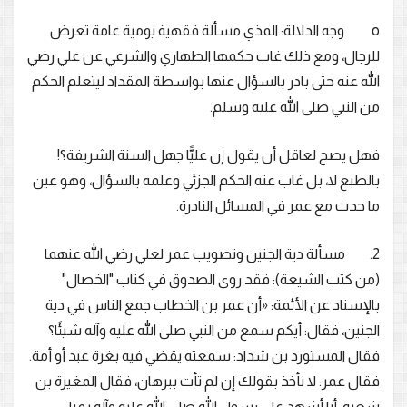
o وجه الدلالة: المذي مسألة فقهية يومية عامة تعرض
للرجال، ومع ذلك غاب حكمها الطهاري والشرعي عن علي رضي
الله عنه حتى بادر بالسؤال عنها بواسطة المقداد ليتعلم الحكم
من النبي صلى الله عليه وسلم.
فهل يصح لعاقل أن يقول إن عليًّا جهل السنة الشريفة؟!
بالطبع لا، بل غاب عنه الحكم الجزئي وعلمه بالسؤال، وهو عين
ما حدث مع عمر في المسائل النادرة.
2. مسألة دية الجنين وتصويب عمر لعلي رضي الله عنهما
(من كتب الشيعة): فقد روى الصدوق في كتاب "الخصال"
بالإسناد عن الأئمة: «أن عمر بن الخطاب جمع الناس في دية
الجنين، فقال: أيكم سمع من النبي صلى الله عليه وآله شيئًا؟
فقال المستورد بن شداد: سمعته يقضي فيه بغرة عبد أو أمة.
فقال عمر: لا نأخذ بقولك إن لم تأت ببرهان، فقال المغيرة بن
شعبة: أنا أشهد على رسول الله صلى الله عليه وآله بمثل