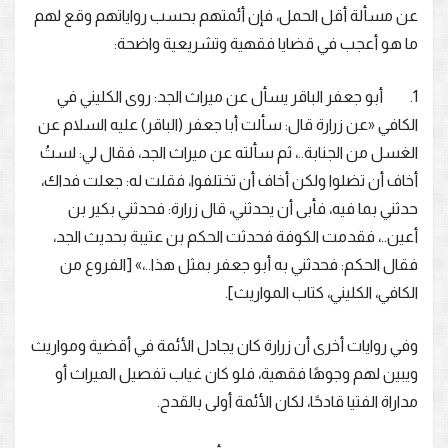
عن مسألة أقل الحمل، فإن أئمتهم بحسب رواياتهم وقع لهم
ما هو أعجب في قضايا فقهية وتشريعية واضحة:
1. أبو جعفر الباقر يسأل عن ميراث الجد: روى الكليني في
الكافي «عن زرارة قال: سألت أبا جعفر (الباقر) عليه السلام عن
الغسل من الجنابة..، ثم سألته عن ميراث الجد، فقال لي: لستُ
أخاف أن تضلوا ولكن أخاف أن تختلفوا، فقلت له: جعلت فداك،
حدثني بما فيه، فأبى أن يحدثني، قال زرارة: فحدثني بكير بن
أعين..، فقدمت الكوفة فحدثت الحكم بن عتيبة بحديث الجد،
فقال الحكم: فحدثني به أبو جعفر بمثل هذا..،» [الفروع من
الكافي، الكليني، كتاب المواريث].
وفي روايات أخرى أن زرارة كان يجادل الأئمة في أقضية ومواريث
ويبين لهم وجوهًا فقهية، فلو كان غياب تفصيل الميراث أو
مداراة الفتيا قادحًا، لكان الأئمة أولى بالقدح.