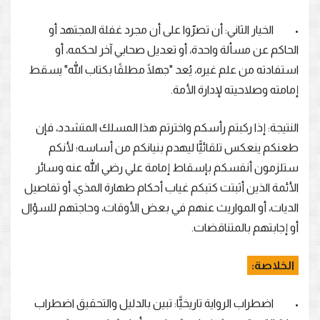
• الخيار الثاني: أن تصرّوا على أن مجرد غفلة المجتهد أو
الحاكم عن مسألة واحدة، أو تعديل صحابي آخر لحكمه، أو
استفادته من علم غيره، يُعد "جهلًا مطلقًا بكتاب الله" يسقط
إمامته وصلاحيته لإدارة الأمة.
النتيجة: إذا ركبتم رأسكم واخترتم هذا المسلك المتشدد، فإن
طعنكم ينعكس تلقائيًّا ليهدم بنيانكم من أساسه؛ لأنكم
ستلزمون أنفسكم بإسقاط إمامة علي رضي الله عنه وسائر
الأئمة الذين أثبتت كتبكم غياب أحكام طهارة المذي، أو تفاصيل
الديات، أو المواريث عنهم في بعض الأوقات، وحاجتهم للسؤال
أو إجابتهم بالمتناقضات.
الخلاصة:
• اضطراب الرواية تاريخيًّا: تبين بالدليل والتحقيق اضطراب