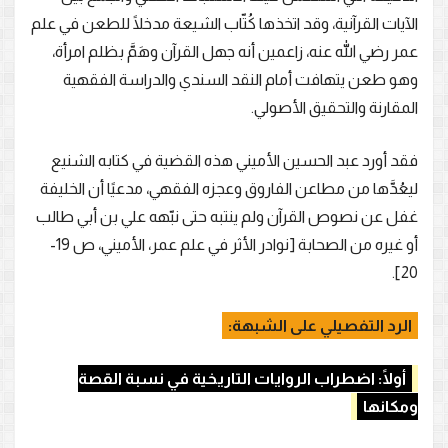
الآيات القرآنية، وقد اتخذها كُتّاب الشيعة مدخلًا للطعن في علم
عمر رضي الله عنه، زاعمين أنه جهل القرآن وهَمَّ بظلم امرأة،
وهو طعن يتهافت أمام النقد السندي والدراسة الفقهية
المقارنة والتحقيق الأصولي.
فقد أورد عبد الحسين الأميني هذه القضية في كتابه الشنيع
ليعُدَّها من مطاعن الفاروق وعجزه الفقهي، مدعيًا أن الخليفة
غفل عن نصوص القرآن ولم ينتبه حتى نبّهه علي بن أبي طالب
أو غيره من الصحابة [نوادر الأثر في علم عمر، الأميني، ص 19-
20].
الرد التفصيلي على الشبهة:
أولًا: اضطراب الروايات التاريخية في نسبة القصة
ومكانها