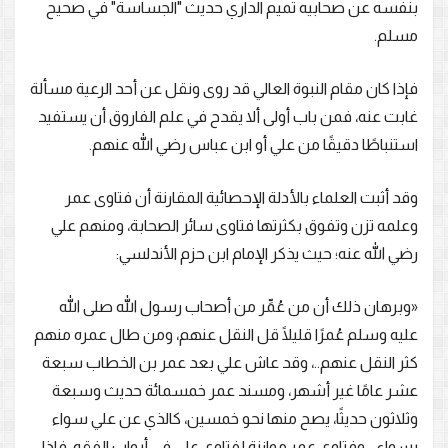
بنفسه عن صحابيه تميم الداري حديث "الجساسة" في صحيح
مسلم.
فإذا كان مقام النبوة العالي قد روى ونقل عن أحد الرعية مسألة
غابت عنه، فمن باب أولى ألا يقدح في علم الفاروق أن يستفيد
استنباطًا دقيقًا من علي أو ابن عباس رضي الله عنهم.
وقد أثبت العلماء بالأدلة الإحصائية المقارنة أن فتاوى عمر
وعلمه تزن وتفوق بكثرتها فتاوى سائر الصحابة، ومنهم علي
رضي الله عنه؛ حيث يذكر الإمام ابن حزم الأندلسي:
«وبرهان ذلك أن من عُمِّر من أصحاب رسول الله صلى الله
عليه وسلم عُمرًا قليلًا قل النقل عنهم، ومن طال عمره منهم
كثر النقل عنهم..، وقد عاش علي بعد عمر بن الخطاب سبعة
عشر عامًا غير أشهر، ومسند عمر خمسمائة حديث وسبعة
وثلاثون حديثًا، يصح منها نحو خمسين، كالذي عن علي سواء
بسواء..، وفتاوي عمر موازنة لفتاوي علي في أبواب الفقه، فإذا