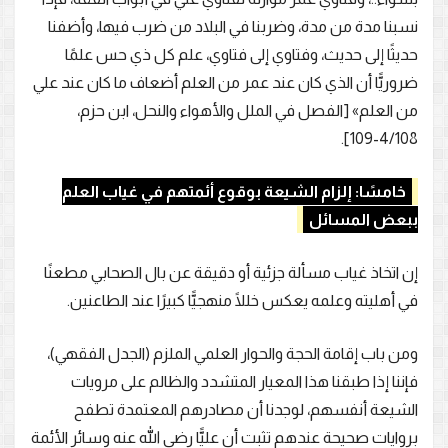
نسبنا مدة من مدة، وضربنا في البلاد من ضرب فيها، وأضفنا
حديثًا إلى حديث، وفتاوي إلى فتاوي، علم كل ذي حس علمًا
ضروريًّا أن الذي كان عند عمر من العلم أضعاف ما كان عند علي
من العلم» [الفصل في الملل والأهواء والنحل، ابن حزم،
4/108-109].
خامسًا: إلزام الشيعة بوقوع أئمتهم في غياب العلم
ببعض المسائل
إن اتخاذ غياب مسألة جزئية أو دقيقة عن بال الصحابي مطعنًا
في أهليته وعلمه يعكس خللًا منهجيًّا كبيرًا عند الطاعنين.
ومن باب إقامة الحجة والحوار العلمي الملزم (الجدل الفقهي)،
فإننا إذا طبقنا هذا المعيار المتشدد والظالم على مرويات
الشيعة أنفسهم، لوجدنا أن مصادرهم المعتمدة تطفح
بروايات صحيحة عندهم تثبت أن عليًّا رضي الله عنه وسائر الأئمة