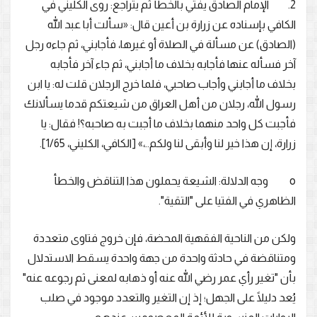
2. الإمام الصادق يفتي بالخطأ ثم يتراجع: روى الكليني في
الكافي بإسناده عن زرارة بن أعين قال: «سألت أبا عبد الله
(الصادق) عن مسألة في الصلاة أو غيرها، فأجابني، ثم جاءه رجل
آخر فسأله عنها فأجابه بخلاف ما أجابني، ثم جاء آخر فأجابه
بخلاف ما أجابني وأجاب صاحبي، فلما خرج الرجلان قلت له: يا ابن
رسول الله، رجلان من أهل العراق من شيعتكم قدما يسألانك
فأجبت كل واحد منهما بخلاف ما أجبت به صاحبه؟! فقال: يا
زرارة، إن هذا خير لنا وأبقى لنا ولكم..،» [الكافي، الكليني، 1/65].
o وجه الدلالة: الشيعة يحملون هذا التناقض والخطأ
الظاهري في الفتيا على "التقية".
ولكن من الناحية الفقهية المحضة، فإن خروج فتاوى متعددة
ومتناقضة في حادثة واحدة من جهة واحدة يسقط الاستدلال
بأن "تغير رأي عمر رضي الله عنه أو ذهابه لمعنى ثم رجوعه عنه"
يُعد دليلًا على الجهل؛ إذ إن التغير والتعدد موجود في صلب