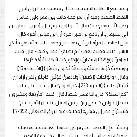
وعند تتبع الروايات المسندة، نجد أن مصنف عبد الرزاق أخرج
اللفظ الصحيح وفيه أن المراجعة كانت بين عمر وابن عباس
رضي الله عنهم؛ حيث قال: أخبرنا ابن جريج قال: أخبرني عثمان بن
أبي سليمان، أن نافع بن جبير أخبره أن ابن عباس أخبره قال:
«إني لصاحب المرأة التي أُتي بها عمر وضعت لستة أشهر، فأنكر
الناس ذلك، فقلت لعمر: "لمَ تظلم؟" فقال: كيف؟ قال: قلت
له: اقرأ: {وَوَصَّيْنَا الْإِنسَانَ بِوَالِدَيْهِ إِحْسَانًا حَمَلَتْهُ أُمُّهُ كُرْهًا
وَوَضَعَتْهُ كُرْهًا وَحَمْلُهُ وَفِصَالُهُ ثَلَاثُونَ شَهْرًا} [الأحقاف: 15]،
وقال: {وَالْوَالِدَاتُ يُرْضِعْنَ أَوْلَادَهُنَّ حَوْلَيْنِ كَامِلَيْنِ لِمَنْ أَرَادَ أَن
يُتِمَّ الرَّضَاعَةَ} [البقرة: 233]، كم الحول؟ قال: سنة. قال: قلت:
"كم السنة؟" قال: اثنا عشر شهرًا. قال: قلت: "فأربعة وعشرون
شهرًا، حولان كاملان ويؤخر من الحمل ما شاء الله ويقدم"
فاستراَح عمر إلى قولي» [مصنف عبد الرزاق الصنعاني، 7/352].
وحينئذ، فإن القصة -على فرض ثبوتها- تُعد منقبة وفضيلة
علمية لابن عباس أو لعلي بن أبي طالب في دقة الفهم